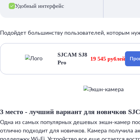
Удобный интерфейс
Подойдет большинству пользователей, которым нуж
SJCAM SJ8
19 545 рублей
Про
Pro
3 место - лучший вариант для новичков SJ
Одна из самых популярных дешевых экшн-камер по
отлично подходит для новичков. Камера получила ак
поддержку Wi-Fi. Устройство все еще остается вос