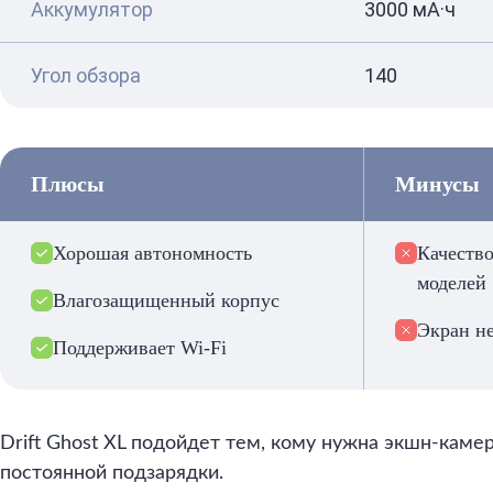
Аккумулятор
3000 мА·ч
Угол обзора
140
Плюсы
Минусы
Хорошая автономность
Качество
моделей
Влагозащищенный корпус
Экран н
Поддерживает Wi-Fi
Drift Ghost XL подойдет тем, кому нужна экшн-каме
постоянной подзарядки.