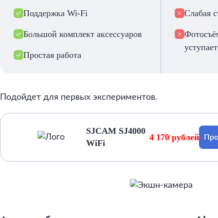
Поддержка Wi-Fi
Слабая 
Большой комплект аксессуаров
Фотосъё
уступает
Простая работа
Подойдет для первых экспериментов.
SJCAM SJ4000
4 170 рублей
Про
WiFi