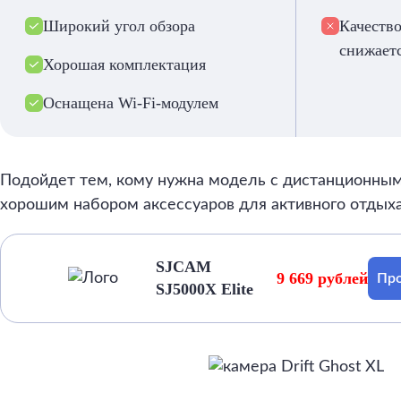
Широкий угол обзора
Качество
снижает
Хорошая комплектация
Оснащена Wi-Fi-модулем
Подойдет тем, кому нужна модель с дистанционны
хорошим набором аксессуаров для активного отдыха
SJCAM
9 669 рублей
Про
SJ5000X Elite