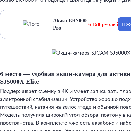
Akaso EK7000 Pro подойдет для отдыха у воды и дай
Akaso EK7000
6 150 рублей
Про
Pro
6 место — удобная экшн-камера для актив
SJ5000X Elite
Поддерживает съемку в 4K и умеет записывать плав
электронной стабилизации. Устройство хорошо подх
путешествий, катания на велосипеде и обычной пов
Модель получила широкий угол обзора, поэтому в 
пространства. В комплекте уже есть аквабокс и наб