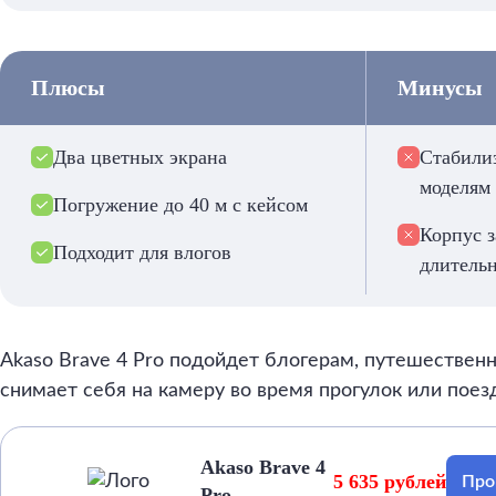
Плюсы
Минусы
Два цветных экрана
Стабили
моделям
Погружение до 40 м с кейсом
Корпус з
Подходит для влогов
длитель
Akaso Brave 4 Pro подойдет блогерам, путешественн
снимает себя на камеру во время прогулок или поез
Akaso Brave 4
5 635 рублей
Про
Pro