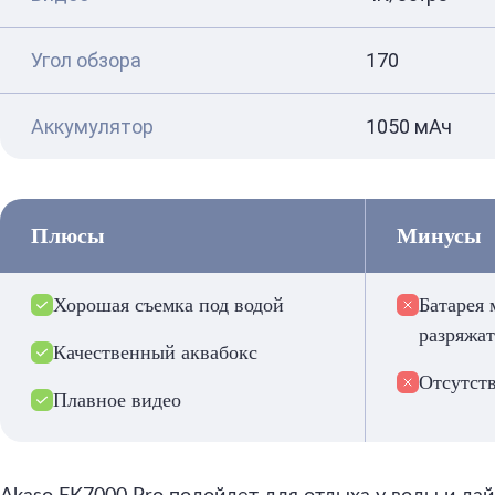
Угол обзора
170
Аккумулятор
1050 мАч
Плюсы
Минусы
Хорошая съемка под водой
Батарея 
разряжат
Качественный аквабокс
Отсутст
Плавное видео