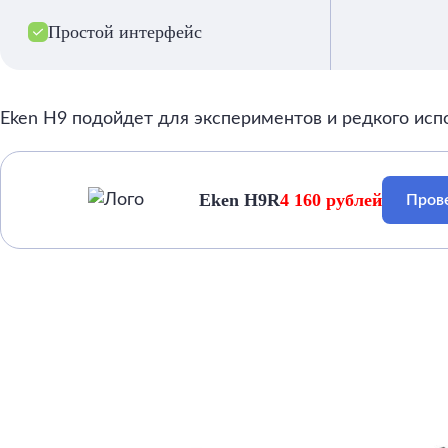
Простой интерфейс
Eken H9 подойдет для экспериментов и редкого исп
Eken H9R
4 160 рублей
Прове