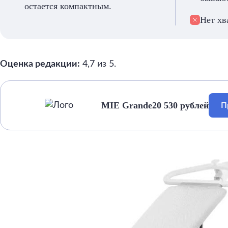
остается компактным.
Нет хв
Оценка редакции
:
4,7 из 5.
MIE Grande
20 530 рублей
П