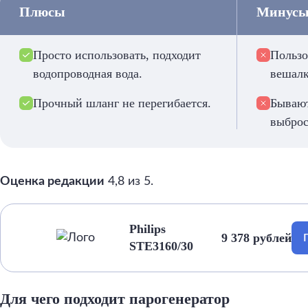
Плюсы
Минус
Просто использовать, подходит
Пользо
водопроводная вода.
вешалк
Прочный шланг не перегибается.
Бывают
выброс
Оценка редакции
4,8 из 5.
Philips
9 378 рублей
STE3160/30
Для чего подходит парогенератор