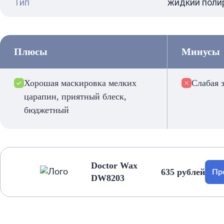
Тип
жидкий поли
Плюсы
Минусы
Хорошая маскировка мелких
Слабая 
царапин, приятный блеск,
бюджетный
Doctor Wax
635 рублей
Пр
DW8203