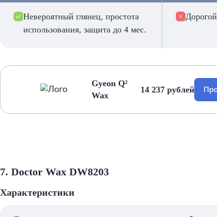
Невероятный глянец, простота
Дорогой
использования, защита до 4 мес.
Gyeon Q²
14 237 рублей
Про
Wax
7. Doctor Wax DW8203
Характеристики