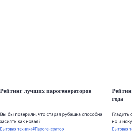
Рейтинг лучших парогенераторов
Рейтин
года
Вы бы поверили, что старая рубашка способна
Гладить 
засиять как новая?
но и иск
инструме
Бытовая техника
#Парогенератор
Бытовая т