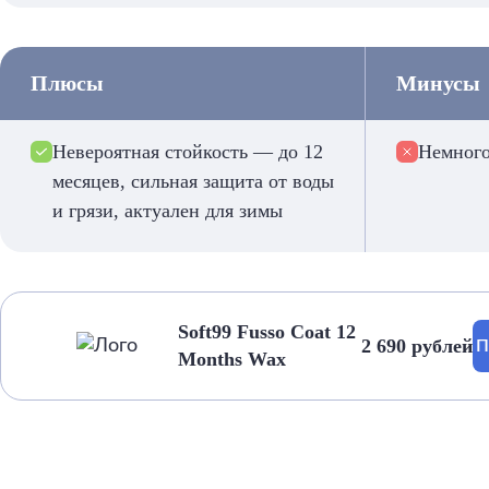
Плюсы
Минусы
Невероятная стойкость — до 12
Немного
месяцев, сильная защита от воды
и грязи, актуален для зимы
Soft99 Fusso Coat 12
2 690 рублей
П
Months Wax