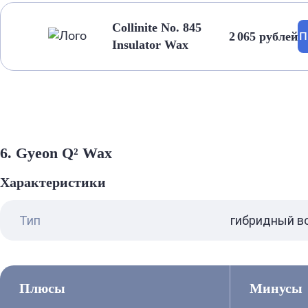
Collinite No. 845
2 065 рублей
П
Insulator Wax
6. Gyeon Q² Wax
Характеристики
Тип
гибридный в
Плюсы
Минусы