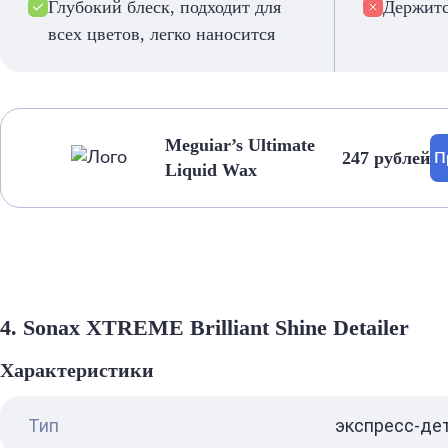
Глубокий блеск, подходит для
Держитс
всех цветов, легко наносится
Meguiar’s Ultimate
247 рублей
П
Liquid Wax
4. Sonax XTREME Brilliant Shine Detailer
Характеристики
Тип
экспресс-де