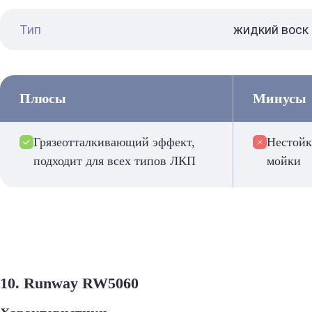
Тип
жидкий воск
Плюсы
Минусы
Грязеотталкивающий эффект,
Нестойк
подходит для всех типов ЛКП
мойки
10. Runway RW5060