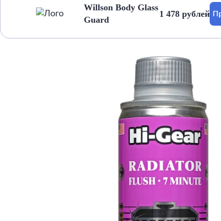
Willson Body Glass
1 478 рублей
П
Guard