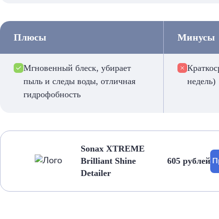
Плюсы
Минусы
Мгновенный блеск, убирает
Краткос
пыль и следы воды, отличная
недель)
гидрофобность
Sonax XTREME
Brilliant Shine
605 рублей
П
Detailer