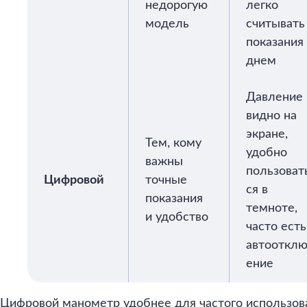
недорогую
легко
модель
считывать
показания
днем
Давление
видно на
экране,
Тем, кому
удобно
важны
пользоват
Цифровой
точные
ся в
показания
темноте,
и удобство
часто есть
автооткл
ение
Цифровой манометр удобнее для частого использова