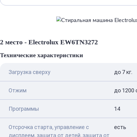
2 место - Electrolux EW6TN3272
Технические характеристики
Загрузка сверху
до 7 кг.
Отжим
до 1200 
Программы
14
Отсрочка старта, управление с
есть
дисплеем, защита от детей, защита от