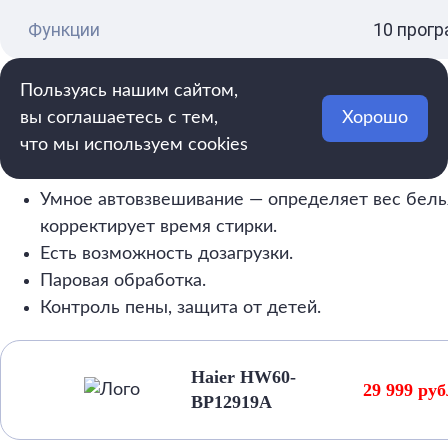
Функции
10 прогр
Пользуясь нашим сайтом,
Преимущества Haier HW60-BP12919A
вы соглашаетесь с тем,
Хорошо
что мы используем cookies
Тихая и экономичная.
Умное автовзвешивание — определяет вес бель
корректирует время стирки.
Есть возможность дозагрузки.
Паровая обработка.
Контроль пены, защита от детей.
Haier HW60-
29 999 ру
BP12919A