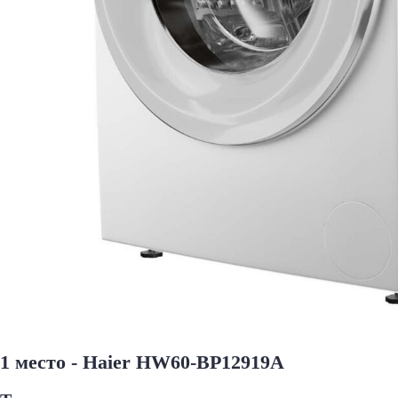
1 место - Haier HW60-BP12919A