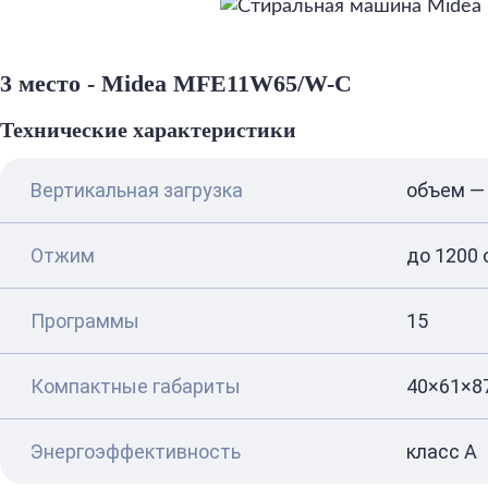
3 место - Midea MFE11W65/W-C
Технические характеристики
Вертикальная загрузка
объем — 
Отжим
до 1200 
Программы
15
Компактные габариты
40×61×87
Энергоэффективность
класс A