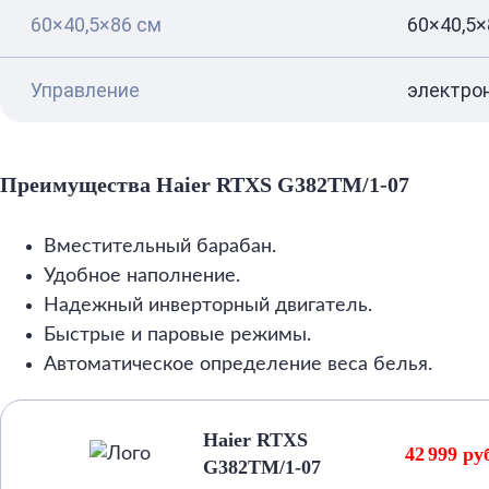
60×40,5×86 см
60×40,5×
Управление
электро
Преимущества Haier RTXS G382TM/1-07
Вместительный барабан.
Удобное наполнение.
Надежный инверторный двигатель.
Быстрые и паровые режимы.
Автоматическое определение веса белья.
Haier RTXS
42 999 ру
G382TM/1-07