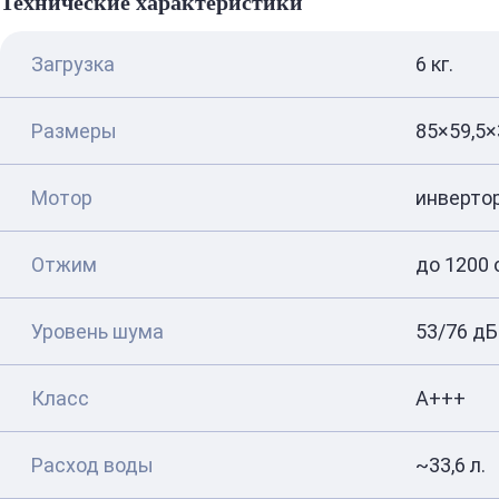
Технические характеристики
Загрузка
6 кг.
Размеры
85×59,5×
Мотор
инверто
Отжим
до 1200 
Уровень шума
53/76 дБ
Класс
A+++
Расход воды
~33,6 л.