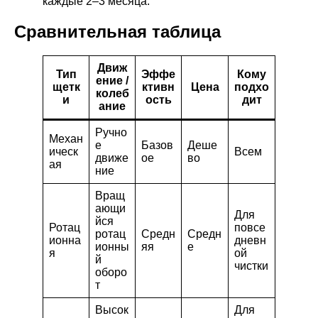
каждые 2–3 месяца.
Сравнительная таблица
Движ
Тип
Эффе
Кому
ение /
щетк
ктивн
Цена
подхо
колеб
и
ость
дит
ание
Ручно
Механ
е
Базов
Деше
ическ
Всем
движе
ое
во
ая
ние
Вращ
ающи
Для
йся
Ротац
повсе
ротац
Средн
Средн
ионна
дневн
ионны
яя
е
я
ой
й
чистки
оборо
т
Высок
Для