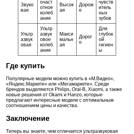
очаст
чувств
Звуко
Высок
Дорож
отное
итель
вая
ая
е
колеб
ных
ание
зубов
Ультр
Для
Ультр
азвук
Макси
глубок
Дорог
азвук
овое
мальн
ой
о
овая
колеб
ая
гигиен
ание
ы
Где купить
Популярные модели можно купить в «М.Видео»,
«Яндекс.Маркете» или «Мегамаркете». Среди
брендов выделяются Philips, Oral-B, Xiaomi, а также
новые решения от Okami и Hanzo, которые
предлагают интересные модели с оптимальным
соотношением цены и качества.
Заключение
Теперь вы знаете, чем отличается ультразвуковая