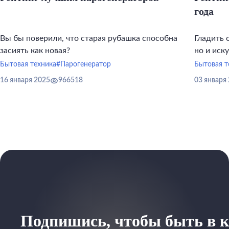
года
Вы бы поверили, что старая рубашка способна
Гладить 
засиять как новая?
но и иск
инструме
Бытовая техника
#Парогенератор
Бытовая т
16 января 2025
966518
03 января
Подпишись, чтобы быть в к