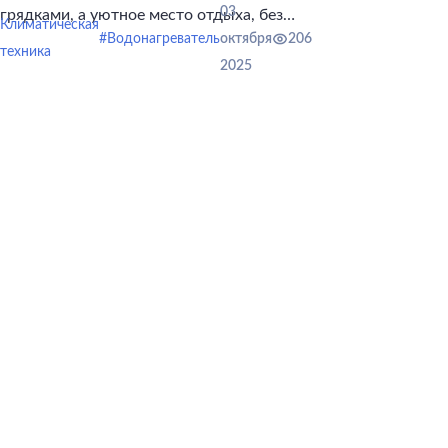
03
грядками, а уютное место отдыха, без
Климатическая
горячей воды не обойтись.
#Водонагреватель
октября
206
техника
2025